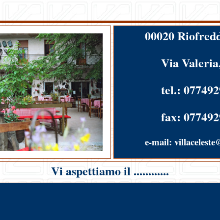
00020 Riofred
Via Valeria
tel.: 07749
fax: 07749
e-mail: villaceleste@
Vi aspettiamo il ............