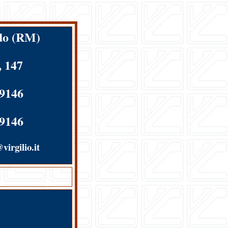
do (RM)
, 147
29146
29146
virgilio.it